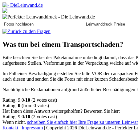
Fotos hochladen
Leinwanddruck Preise
Was tun bei einem Transportschaden?
Bitte beachten Sie bei der Paketannahme unbedingt darauf, dass das 
aufgerissene Stellen, Verformungen in der Verpackung welche auf wied
Im Fall einer Beschädigung erstellen Sie bitte VOR dem auspacken Fo
auch diesen und senden Sie die Fotos mit einer kurzen Schadensbesc
Nachträgliche Reklamationen aufgrund äußerlicher Beschädigungen kö
Rating: 9.0/
10
(2 votes cast)
Rating:
0
(from 0 votes)
Hat Ihnen diese Antwort weitergeholfen? Bewerten Sie hier:
Rating: 9.0/
10
(2 votes cast)
Wenn nicht,
schreiben Sie einfach hier Ihre Frage zu unseren Leinwa
Kontakt
|
Impressum
| Copyright 2026 DieLeinwand.de - Perfekter Le