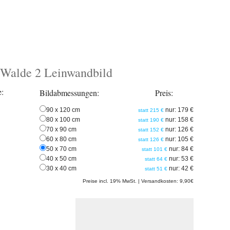
 Walde 2 Leinwandbild
e:
Bildabmessungen:
Preis:
90 x 120 cm
nur: 179 €
statt 215 €
80 x 100 cm
nur: 158 €
statt 190 €
70 x 90 cm
nur: 126 €
statt 152 €
60 x 80 cm
nur: 105 €
statt 126 €
50 x 70 cm
nur: 84 €
statt 101 €
40 x 50 cm
nur: 53 €
statt 64 €
30 x 40 cm
nur: 42 €
statt 51 €
Preise incl. 19% MwSt. | Versandkosten: 9,90€