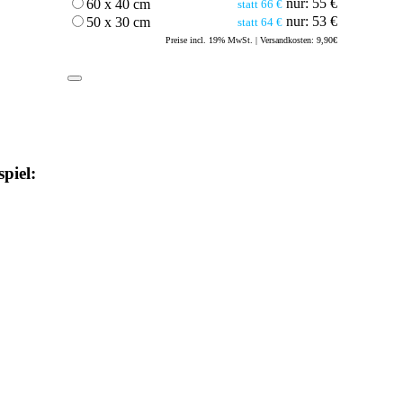
nur: 55 €
60 x 40 cm
statt 66 €
nur: 53 €
50 x 30 cm
statt 64 €
Preise incl. 19% MwSt. | Versandkosten: 9,90€
piel: