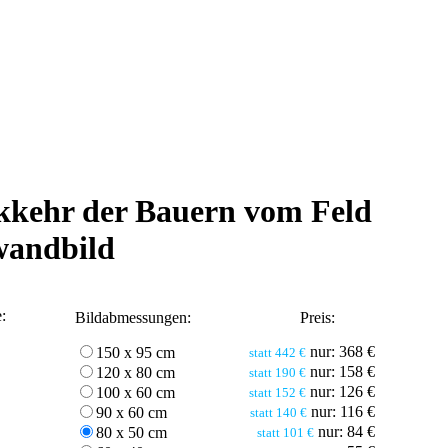
kkehr der Bauern vom Feld
wandbild
e:
Bildabmessungen:
Preis:
nur: 368 €
150 x 95 cm
statt 442 €
nur: 158 €
120 x 80 cm
statt 190 €
nur: 126 €
100 x 60 cm
statt 152 €
nur: 116 €
90 x 60 cm
statt 140 €
nur: 84 €
80 x 50 cm
statt 101 €